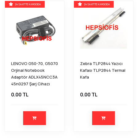
24 SAATTE KARGODA
24 SAATTE KARGODA
LENOVO G50-70, G5070
Zebra TLP2844 Yazıcı
Orjinal Notebook
Kafası TLP2844 Termal
Adaptör ADLX45NCC3A
Kafa
45n0297 Şarj Cihazı
0.00 TL
0.00 TL