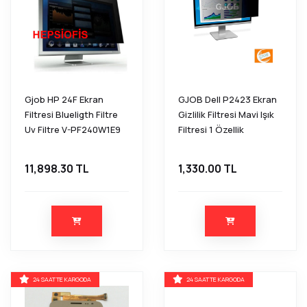
Gjob HP 24F Ekran
GJOB Dell P2423 Ekran
Filtresi Blueligth Filtre
Gizlilik Filtresi Mavi Işık
Uv Filtre V-PF240W1E9
Filtresi 1 Özellik
11,898.30 TL
1,330.00 TL
24 SAATTE KARGODA
24 SAATTE KARGODA