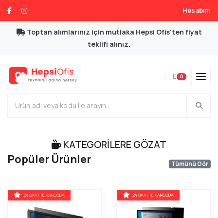
Hesabım
Toptan alımlarınız için mutlaka Hepsi Ofis'ten fiyat
teklifi alınız.
0
Ã–nceki
Sonrak
KATEGORİLERE GÖZAT
Popüler Ürünler
Tümünü Gör
24 SAATTE KARGODA
24 SAATTE KARGODA