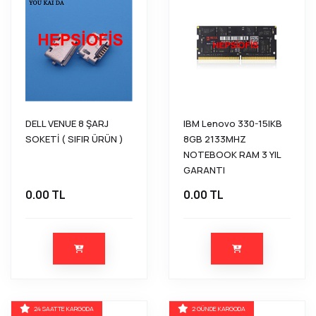
DELL VENUE 8 ŞARJ
IBM Lenovo 330-15IKB
SOKETİ ( SIFIR ÜRÜN )
8GB 2133MHZ
NOTEBOOK RAM 3 YIL
GARANTI
0.00 TL
0.00 TL
24 SAATTE KARGODA
2 GÜNDE KARGODA