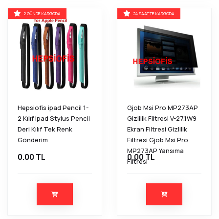
2 GÜNDE KARGODA
24 SAATTE KARGODA
Hepsiofis ipad Pencil 1-
Gjob Msi Pro MP273AP
2 Kılıf Ipad Stylus Pencil
Gizlilik Filtresi V-27.1W9
Deri Kılıf Tek Renk
Ekran Filtresi Gizlilik
Gönderim
Filtresi Gjob Msi Pro
MP273AP Yansıma
0.00 TL
0.00 TL
Filtresi