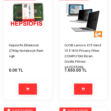
hepsiofis Elitebook
GJOB Lenovo X13 Gen2
2760p Notebook Ram
13.3 1610 Privacy Filter
4gb
COMPLY Ekli Ekran
Gizlilik Filtresi
4XJ1D33266
0.00 TL
7,650.00 TL
24 SAATTE KARGODA
24 SAATTE KARGODA